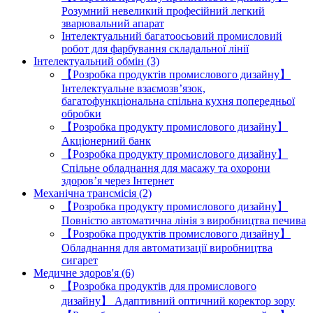
Розумний невеликий професійний легкий
зварювальний апарат
Інтелектуальний багатоосьовий промисловий
робот для фарбування складальної лінії
Інтелектуальний обмін (3)
【Розробка продуктів промислового дизайну】
Інтелектуальне взаємозв’язок,
багатофункціональна спільна кухня попередньої
обробки
【Розробка продукту промислового дизайну】
Акціонерний банк
【Розробка продукту промислового дизайну】
Спільне обладнання для масажу та охорони
здоров’я через Інтернет
Механічна трансмісія (2)
【Розробка продукту промислового дизайну】
Повністю автоматична лінія з виробництва печива
【Розробка продуктів промислового дизайну】
Обладнання для автоматизації виробництва
сигарет
Медичне здоров'я (6)
【Розробка продуктів для промислового
дизайну】 Адаптивний оптичний коректор зору