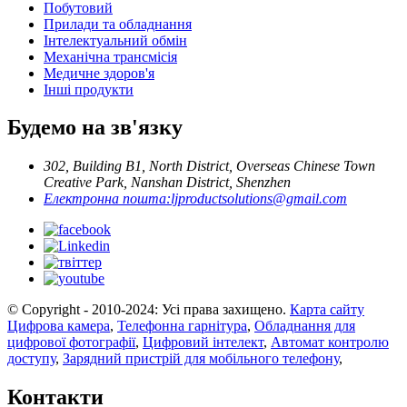
Побутовий
Прилади та обладнання
Інтелектуальний обмін
Механічна трансмісія
Медичне здоров'я
Інші продукти
Будемо на зв'язку
302, Building B1, North District, Overseas Chinese Town
Creative Park, Nanshan District, Shenzhen
Електронна пошта:
ljproductsolutions@gmail.com
© Copyright - 2010-2024: Усі права захищено.
Карта сайту
Цифрова камера
,
Телефонна гарнітура
,
Обладнання для
цифрової фотографії
,
Цифровий інтелект
,
Автомат контролю
доступу
,
Зарядний пристрій для мобільного телефону
,
Контакти