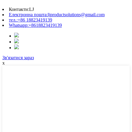
Контакти:
LJ
Електронна пошта:
ljproductsolutions@gmail.com
тел.:
+86 18823419139
Whatsapp:
+8618823419139
Зв'язатися зараз
x