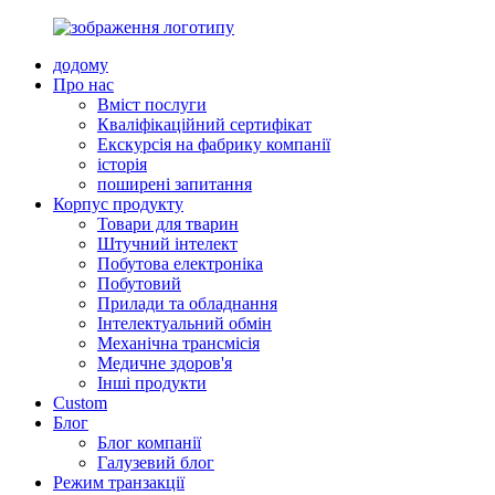
додому
Про нас
Вміст послуги
Кваліфікаційний сертифікат
Екскурсія на фабрику компанії
історія
поширені запитання
Корпус продукту
Товари для тварин
Штучний інтелект
Побутова електроніка
Побутовий
Прилади та обладнання
Інтелектуальний обмін
Механічна трансмісія
Медичне здоров'я
Інші продукти
Custom
Блог
Блог компанії
Галузевий блог
Режим транзакції