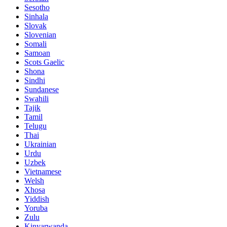
Sesotho
Sinhala
Slovak
Slovenian
Somali
Samoan
Scots Gaelic
Shona
Sindhi
Sundanese
Swahili
Tajik
Tamil
Telugu
Thai
Ukrainian
Urdu
Uzbek
Vietnamese
Welsh
Xhosa
Yiddish
Yoruba
Zulu
Kinyarwanda