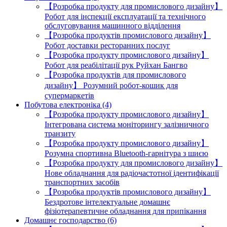
【Розробка продукту для промислового дизайну】
Робот для інспекції експлуатації та технічного
обслуговування машинного відділення
【Розробка продуктів промислового дизайну】
Робот доставки ресторанних послуг
【Розробка продукту промислового дизайну】
Робот для реабілітації рук Руйхан Бангво
【Розробка продуктів для промислового
дизайну】 Розумний робот-кошик для
супермаркетів
Побутова електроніка (4)
【Розробка продукту промислового дизайну】
Інтегрована система моніторингу залізничного
транзиту
【Розробка продукту промислового дизайну】
Розумна спортивна Bluetooth-гарнітура з шиєю
【Розробка продукту для промислового дизайну】
Нове обладнання для радіочастотної ідентифікації
транспортних засобів
【Розробка продуктів промислового дизайну】
Бездротове інтелектуальне домашнє
фізіотерапевтичне обладнання для припікання
Домашнє господарство (6)