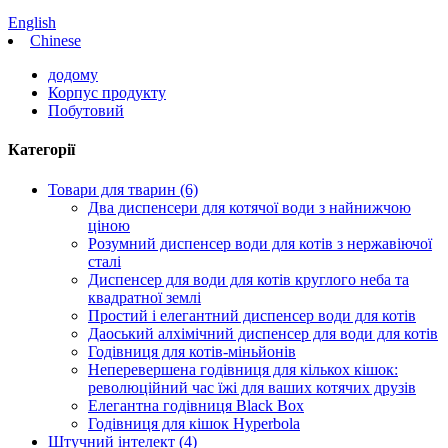
English
Chinese
додому
Корпус продукту
Побутовий
Категорії
Товари для тварин (6)
Два диспенсери для котячої води з найнижчою
ціною
Розумний диспенсер води для котів з нержавіючої
сталі
Диспенсер для води для котів круглого неба та
квадратної землі
Простий і елегантний диспенсер води для котів
Даоський алхімічний диспенсер для води для котів
Годівниця для котів-міньйонів
Неперевершена годівниця для кількох кішок:
революційний час їжі для ваших котячих друзів
Елегантна годівниця Black Box
Годівниця для кішок Hyperbola
Штучний інтелект (4)