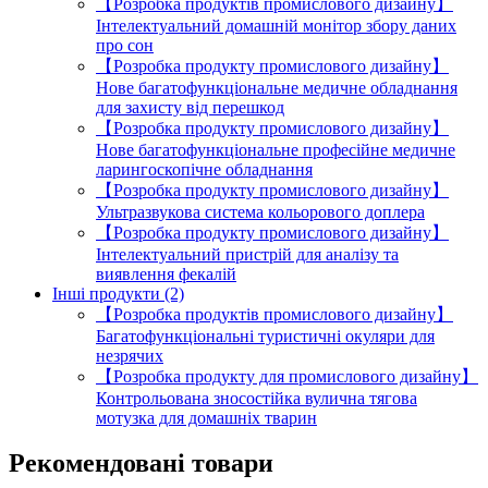
【Розробка продуктів промислового дизайну】
Інтелектуальний домашній монітор збору даних
про сон
【Розробка продукту промислового дизайну】
Нове багатофункціональне медичне обладнання
для захисту від перешкод
【Розробка продукту промислового дизайну】
Нове багатофункціональне професійне медичне
ларингоскопічне обладнання
【Розробка продукту промислового дизайну】
Ультразвукова система кольорового доплера
【Розробка продукту промислового дизайну】
Інтелектуальний пристрій для аналізу та
виявлення фекалій
Інші продукти (2)
【Розробка продуктів промислового дизайну】
Багатофункціональні туристичні окуляри для
незрячих
【Розробка продукту для промислового дизайну】
Контрольована зносостійка вулична тягова
мотузка для домашніх тварин
Рекомендовані товари